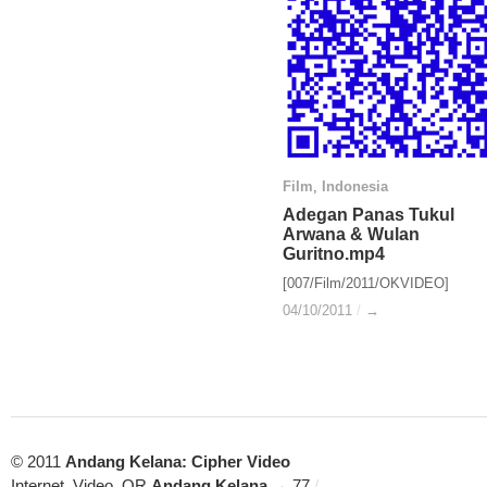
Film
Film
,
Indonesia
Indonesia
Adegan Panas Tukul
Adegan Panas Tukul
Arwana & Wulan
Arwana & Wulan
Guritno.mp4
Guritno.mp4
[007/Film/2011/OKVIDEO]
04/10/2011
04/10/2011
/
/
→
→
© 2011
Andang Kelana: Cipher Video
Internet, Video, QR
Andang Kelana
→ 77
/