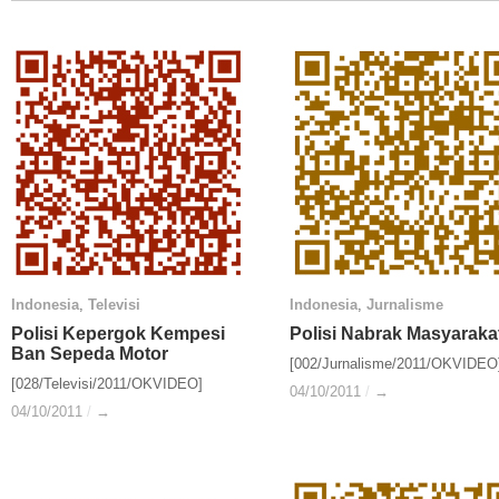
Indonesia
Indonesia
,
Televisi
Televisi
Indonesia
Indonesia
,
Jurnalisme
Jurnalisme
Polisi Kepergok Kempesi
Polisi Kepergok Kempesi
Polisi Nabrak Masyaraka
Polisi Nabrak Masyaraka
Ban Sepeda Motor
Ban Sepeda Motor
[002/Jurnalisme/2011/OKVIDEO
[028/Televisi/2011/OKVIDEO]
04/10/2011
04/10/2011
/
/
→
→
04/10/2011
04/10/2011
/
/
→
→