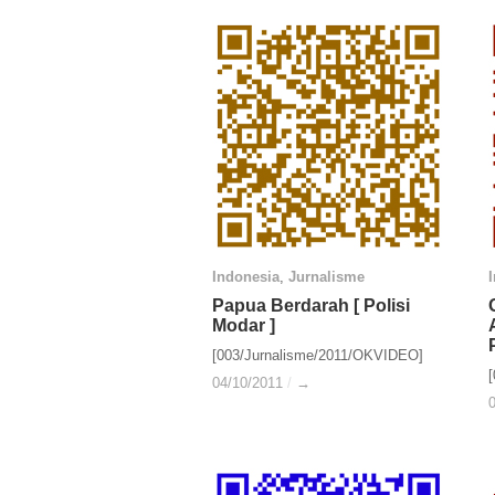
Indonesia
Indonesia
,
Jurnalisme
Jurnalisme
Papua Berdarah [ Polisi
Papua Berdarah [ Polisi
Modar ]
Modar ]
[003/Jurnalisme/2011/OKVIDEO]
04/10/2011
04/10/2011
/
/
→
→