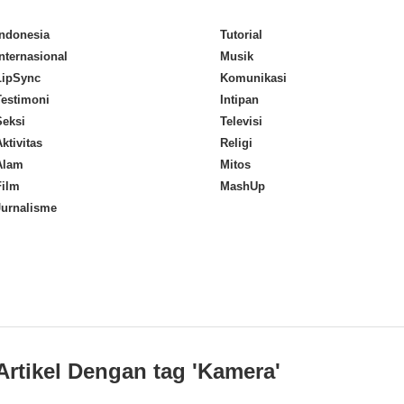
Indonesia
Tutorial
Internasional
Musik
LipSync
Komunikasi
Testimoni
Intipan
Seksi
Televisi
ktivitas
Religi
Alam
Mitos
Film
MashUp
Jurnalisme
Artikel Dengan tag '
Kamera
'