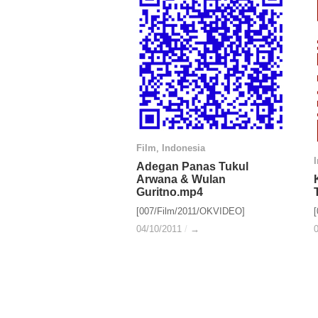
Film
Film
,
Indonesia
Indonesia
Adegan Panas Tukul
Adegan Panas Tukul
Arwana & Wulan
Arwana & Wulan
Guritno.mp4
Guritno.mp4
[007/Film/2011/OKVIDEO]
04/10/2011
04/10/2011
/
/
→
→