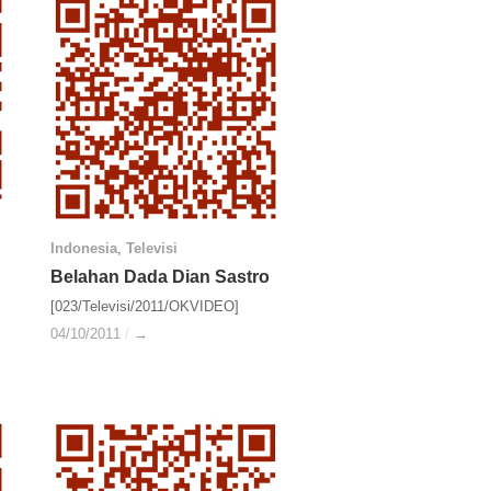
Indonesia
Indonesia
,
Televisi
Televisi
Belahan Dada Dian Sastro
Belahan Dada Dian Sastro
[023/Televisi/2011/OKVIDEO]
04/10/2011
04/10/2011
/
/
→
→