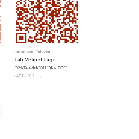
Indonesia
Indonesia
,
Televisi
Televisi
Lah Melorot Lagi
Lah Melorot Lagi
[024/Televisi/2011/OKVIDEO]
04/10/2011
04/10/2011
/
/
→
→