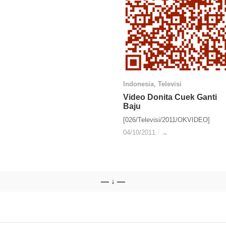
Indonesia
Indonesia
,
Televisi
Televisi
Video Donita Cuek Ganti
Video Donita Cuek Ganti
Baju
Baju
[026/Televisi/2011/OKVIDEO]
04/10/2011
04/10/2011
/
/
→
→
— ↓ —