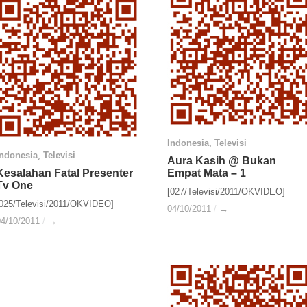
Indonesia
Indonesia
,
Televisi
Televisi
Indonesia
Indonesia
,
Televisi
Televisi
Aura Kasih @ Bukan
Aura Kasih @ Bukan
Kesalahan Fatal Presenter
Kesalahan Fatal Presenter
Empat Mata – 1
Empat Mata – 1
Tv One
Tv One
[027/Televisi/2011/OKVIDEO]
[025/Televisi/2011/OKVIDEO]
04/10/2011
04/10/2011
/
/
→
→
04/10/2011
04/10/2011
/
/
→
→