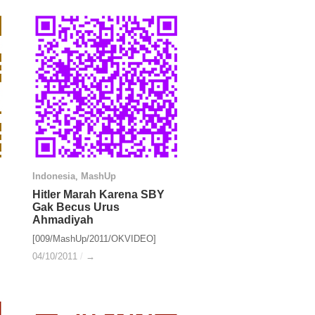
Indonesia
Indonesia
,
MashUp
MashUp
Hitler Marah Karena SBY
Hitler Marah Karena SBY
Gak Becus Urus
Gak Becus Urus
Ahmadiyah
Ahmadiyah
[009/MashUp/2011/OKVIDEO]
04/10/2011
04/10/2011
/
/
→
→