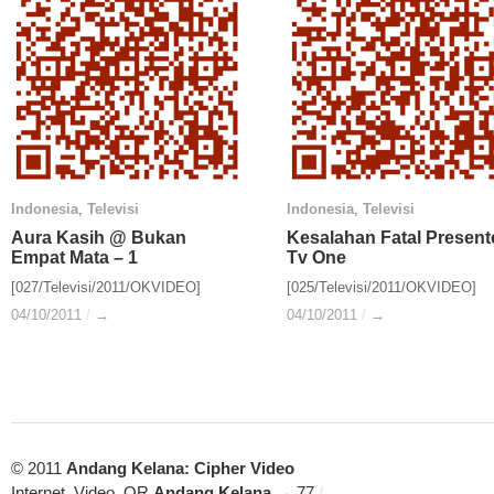
Indonesia
Indonesia
,
Televisi
Televisi
Indonesia
Indonesia
,
Televisi
Televisi
Aura Kasih @ Bukan
Aura Kasih @ Bukan
Kesalahan Fatal Present
Kesalahan Fatal Present
Empat Mata – 1
Empat Mata – 1
Tv One
Tv One
[027/Televisi/2011/OKVIDEO]
[025/Televisi/2011/OKVIDEO]
04/10/2011
04/10/2011
/
/
→
→
04/10/2011
04/10/2011
/
/
→
→
© 2011
Andang Kelana: Cipher Video
Internet, Video, QR
Andang Kelana
→ 77
/