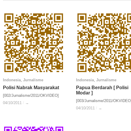
Indonesia
Indonesia
,
Jurnalisme
Jurnalisme
Indonesia
Indonesia
,
Jurnalisme
Jurnalisme
Polisi Nabrak Masyarakat
Polisi Nabrak Masyarakat
Papua Berdarah [ Polisi
Papua Berdarah [ Polisi
Modar ]
Modar ]
[002/Jurnalisme/2011/OKVIDEO]
[003/Jurnalisme/2011/OKVIDEO
04/10/2011
04/10/2011
/
/
→
→
04/10/2011
04/10/2011
/
/
→
→