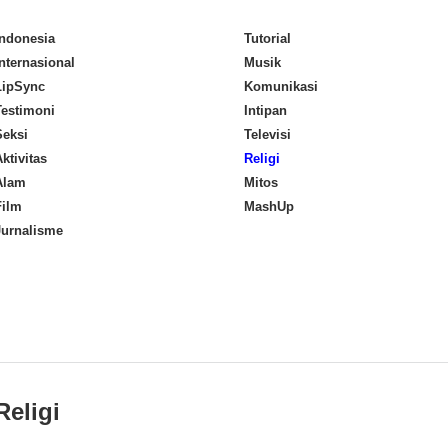
Indonesia
Tutorial
Internasional
Musik
LipSync
Komunikasi
Testimoni
Intipan
Seksi
Televisi
ktivitas
Religi
Alam
Mitos
Film
MashUp
Jurnalisme
Religi