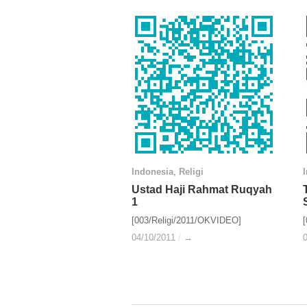
Indonesia
Indonesia
,
Religi
Religi
Ustad Haji Rahmat Ruqyah
Ustad Haji Rahmat Ruqyah
1
1
[003/Religi/2011/OKVIDEO]
04/10/2011
04/10/2011
/
/
→
→