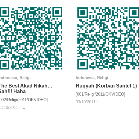
Indonesia
Indonesia
,
Religi
Religi
Indonesia
Indonesia
,
Religi
Religi
The Best Akad Nikah…
The Best Akad Nikah…
Ruqyah (Korban Santet 1)
Ruqyah (Korban Santet 1)
Sah!!! Haha
Sah!!! Haha
[001/Religi/2011/OKVIDEO]
[002/Religi/2011/OKVIDEO]
03/10/2011
03/10/2011
/
/
→
→
03/10/2011
03/10/2011
/
/
→
→