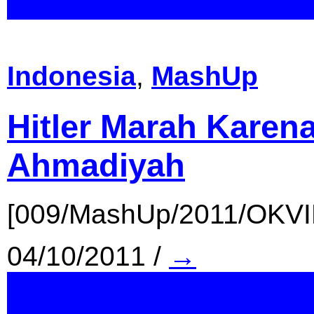
Indonesia
,
MashUp
Hitler Marah Kare
Ahmadiyah
[009/MashUp/2011/OKV
04/10/2011
/
→