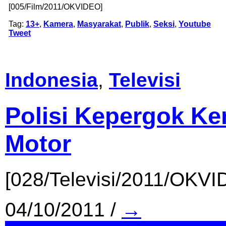
[005/Film/2011/OKVIDEO]
Tag:
13+
,
Kamera
,
Masyarakat
,
Publik
,
Seksi
,
Youtube
Tweet
Indonesia
,
Televisi
Polisi Kepergok K
Motor
[028/Televisi/2011/OKVI
04/10/2011
/
→