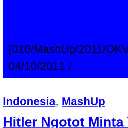
Hitler Ngamuk Ga
Nonton Cinta Fitri
[010/MashUp/2011/OK
04/10/2011
/
→
Indonesia
,
MashUp
Hitler Ngotot Minta