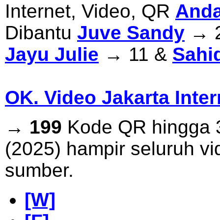
Internet, Video, QR
Anda
Dibantu
Juve Sandy
→ 
Jayu Julie
→ 11 &
Sahi
OK. Video Jakarta Inter
→
199
Kode QR hingga 3
(2025) hampir seluruh vid
sumber.
[W]