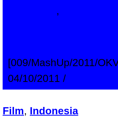
Indonesia
,
MashUp
Hitler Marah Kare
Urus Ahmadiyah
[009/MashUp/2011/OK
04/10/2011
/
→
Film
,
Indonesia