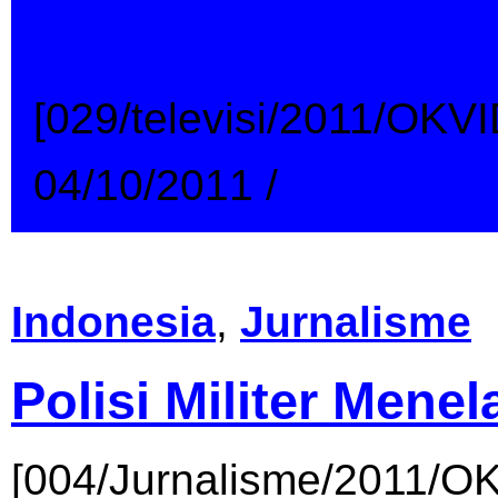
Pejabat Tantang Po
[029/televisi/2011/OKV
04/10/2011
/
→
Indonesia
,
Jurnalisme
Polisi Militer Menel
[004/Jurnalisme/2011/O