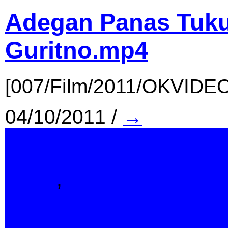
Adegan Panas Tuku
Guritno.mp4
[007/Film/2011/OKVIDEO
04/10/2011
/
→
Film
,
Indonesia
Adegan Panas Tuk