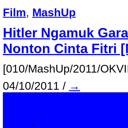
Film
,
MashUp
Hitler Ngamuk Gar
Nonton Cinta Fitri 
[010/MashUp/2011/OKV
04/10/2011
/
→
Film
,
MashUp