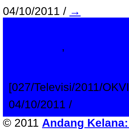
04/10/2011
/
→
Indonesia
,
Televisi
Aura Kasih @ Buk
[027/Televisi/2011/OK
04/10/2011
/
→
© 2011
Andang Kelana: