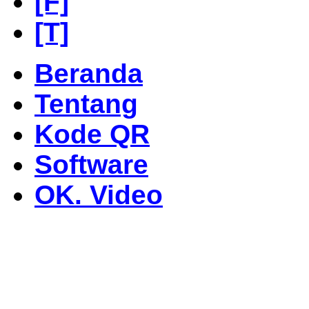
[F]
[T]
Beranda
Tentang
Kode QR
Software
OK. Video