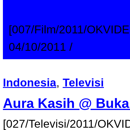
Guritno.mp4
[007/Film/2011/OKVIDE
04/10/2011
/
→
Indonesia
,
Televisi
Aura Kasih @ Buka
[027/Televisi/2011/OKVI