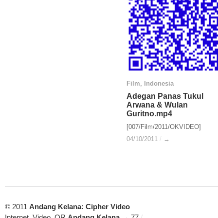
Film
Film
,
Indonesia
Indonesia
Adegan Panas Tukul
Adegan Panas Tukul
Arwana & Wulan
Arwana & Wulan
Guritno.mp4
Guritno.mp4
[007/Film/2011/OKVIDEO]
04/10/2011
04/10/2011
/
/
→
→
© 2011
Andang Kelana: Cipher Video
Internet, Video, QR
Andang Kelana
→ 77
/