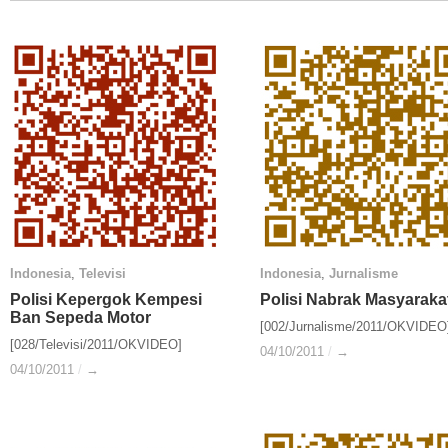
Indonesia
Indonesia
,
Televisi
Televisi
Indonesia
Indonesia
,
Jurnalisme
Jurnalisme
Polisi Kepergok Kempesi
Polisi Kepergok Kempesi
Polisi Nabrak Masyaraka
Polisi Nabrak Masyaraka
Ban Sepeda Motor
Ban Sepeda Motor
[002/Jurnalisme/2011/OKVIDEO
[028/Televisi/2011/OKVIDEO]
04/10/2011
04/10/2011
/
/
→
→
04/10/2011
04/10/2011
/
/
→
→