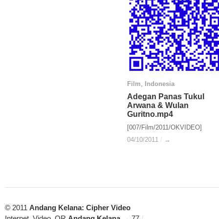
Film
Film
,
Indonesia
Indonesia
Adegan Panas Tukul
Adegan Panas Tukul
Arwana & Wulan
Arwana & Wulan
Guritno.mp4
Guritno.mp4
[007/Film/2011/OKVIDEO]
04/10/2011
04/10/2011
/
/
→
→
© 2011
Andang Kelana: Cipher Video
Internet, Video, QR
Andang Kelana
→ 77
/