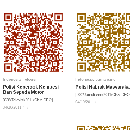
Indonesia
Indonesia
,
Televisi
Televisi
Indonesia
Indonesia
,
Jurnalisme
Jurnalisme
Polisi Kepergok Kempesi
Polisi Kepergok Kempesi
Polisi Nabrak Masyaraka
Polisi Nabrak Masyaraka
Ban Sepeda Motor
Ban Sepeda Motor
[002/Jurnalisme/2011/OKVIDEO
[028/Televisi/2011/OKVIDEO]
04/10/2011
04/10/2011
/
/
→
→
04/10/2011
04/10/2011
/
/
→
→