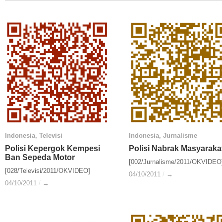
Indonesia
Indonesia
,
Televisi
Televisi
Indonesia
Indonesia
,
Jurnalisme
Jurnalisme
Polisi Kepergok Kempesi
Polisi Kepergok Kempesi
Polisi Nabrak Masyaraka
Polisi Nabrak Masyaraka
Ban Sepeda Motor
Ban Sepeda Motor
[002/Jurnalisme/2011/OKVIDEO
[028/Televisi/2011/OKVIDEO]
04/10/2011
04/10/2011
/
/
→
→
04/10/2011
04/10/2011
/
/
→
→