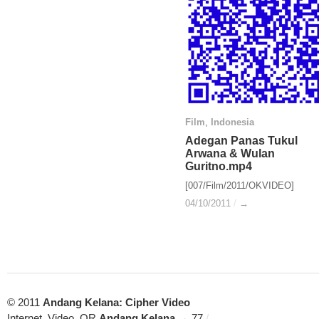
Film
Film
,
Indonesia
Indonesia
Adegan Panas Tukul
Adegan Panas Tukul
Arwana & Wulan
Arwana & Wulan
Guritno.mp4
Guritno.mp4
[007/Film/2011/OKVIDEO]
04/10/2011
04/10/2011
/
/
→
→
© 2011
Andang Kelana: Cipher Video
Internet, Video, QR
Andang Kelana
→ 77
/