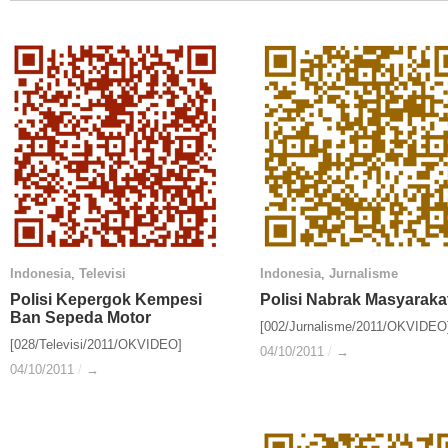
Indonesia
Indonesia
,
Televisi
Televisi
Indonesia
Indonesia
,
Jurnalisme
Jurnalisme
Polisi Kepergok Kempesi
Polisi Kepergok Kempesi
Polisi Nabrak Masyaraka
Polisi Nabrak Masyaraka
Ban Sepeda Motor
Ban Sepeda Motor
[002/Jurnalisme/2011/OKVIDEO
[028/Televisi/2011/OKVIDEO]
04/10/2011
04/10/2011
/
/
→
→
04/10/2011
04/10/2011
/
/
→
→