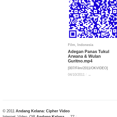
Film
Film
,
Indonesia
Indonesia
Adegan Panas Tukul
Adegan Panas Tukul
Arwana & Wulan
Arwana & Wulan
Guritno.mp4
Guritno.mp4
[007/Film/2011/OKVIDEO]
04/10/2011
04/10/2011
/
/
→
→
© 2011
Andang Kelana: Cipher Video
Internet, Video, QR
Andang Kelana
→ 77
/