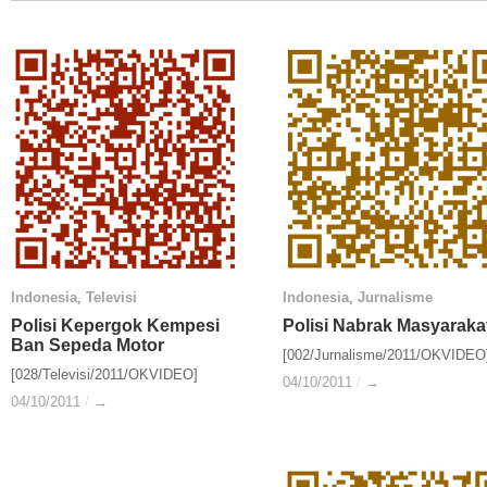
Indonesia
Indonesia
,
Televisi
Televisi
Indonesia
Indonesia
,
Jurnalisme
Jurnalisme
Polisi Kepergok Kempesi
Polisi Kepergok Kempesi
Polisi Nabrak Masyaraka
Polisi Nabrak Masyaraka
Ban Sepeda Motor
Ban Sepeda Motor
[002/Jurnalisme/2011/OKVIDEO
[028/Televisi/2011/OKVIDEO]
04/10/2011
04/10/2011
/
/
→
→
04/10/2011
04/10/2011
/
/
→
→