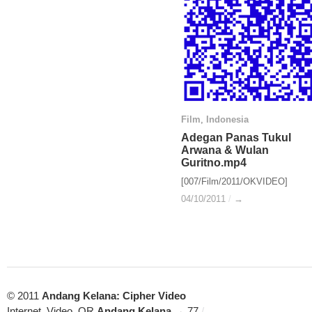
Film
Film
,
Indonesia
Indonesia
Adegan Panas Tukul
Adegan Panas Tukul
Arwana & Wulan
Arwana & Wulan
Guritno.mp4
Guritno.mp4
[007/Film/2011/OKVIDEO]
04/10/2011
04/10/2011
/
/
→
→
© 2011
Andang Kelana: Cipher Video
Internet, Video, QR
Andang Kelana
→ 77
/