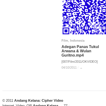
Film
Film
,
Indonesia
Indonesia
Adegan Panas Tukul
Adegan Panas Tukul
Arwana & Wulan
Arwana & Wulan
Guritno.mp4
Guritno.mp4
[007/Film/2011/OKVIDEO]
04/10/2011
04/10/2011
/
/
→
→
© 2011
Andang Kelana: Cipher Video
Internet, Video, QR
Andang Kelana
→ 77
/