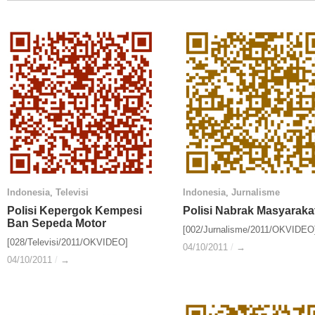
Indonesia
Indonesia
,
Televisi
Televisi
Indonesia
Indonesia
,
Jurnalisme
Jurnalisme
Polisi Kepergok Kempesi
Polisi Kepergok Kempesi
Polisi Nabrak Masyaraka
Polisi Nabrak Masyaraka
Ban Sepeda Motor
Ban Sepeda Motor
[002/Jurnalisme/2011/OKVIDEO
[028/Televisi/2011/OKVIDEO]
04/10/2011
04/10/2011
/
/
→
→
04/10/2011
04/10/2011
/
/
→
→